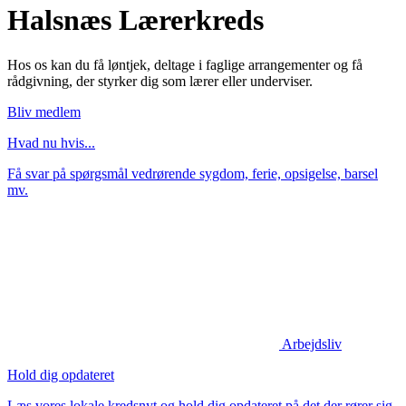
Halsnæs Lærerkreds
Hos os kan du få løntjek, deltage i faglige arrangementer og få
rådgivning, der styrker dig som lærer eller underviser.
Bliv medlem
Hvad nu hvis...
Få svar på spørgsmål vedrørende sygdom, ferie, opsigelse, barsel
mv.
Arbejdsliv
Hold dig opdateret
Læs vores lokale kredsnyt og hold dig opdateret på det der rører sig