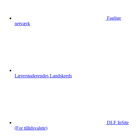
Faglige
netværk
Lærerstuderendes Landskreds
DLF InSite
(For tillidsvalgte)