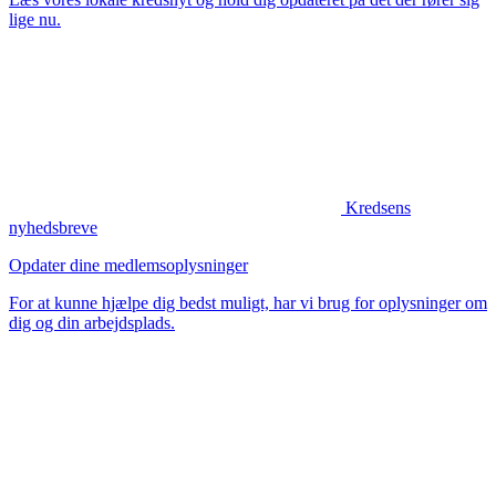
lige nu.
Kredsens
nyhedsbreve
Opdater dine medlemsoplysninger
For at kunne hjælpe dig bedst muligt, har vi brug for oplysninger om
dig og din arbejdsplads.