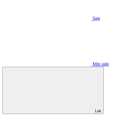
Søg
Min side
Luk