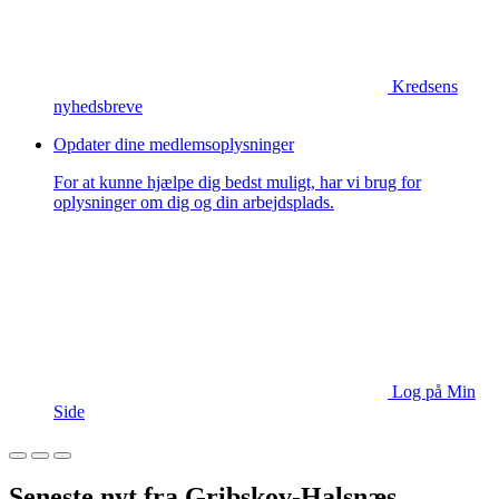
Kredsens
nyhedsbreve
Opdater dine medlemsoplysninger
For at kunne hjælpe dig bedst muligt, har vi brug for
oplysninger om dig og din arbejdsplads.
Log på Min
Side
Seneste nyt fra Gribskov-Halsnæs