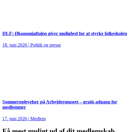
DLF: Økonomiaftalen giver mulighed for at styrke folkeskolen
18. juni 2026
|
Politik og presse
Sommeroplevelser på Arbejdermuseet – gratis adgang for
medlemmer
17. juni 2026
|
Medlem
Få mest muligt ud af dit medlemskab